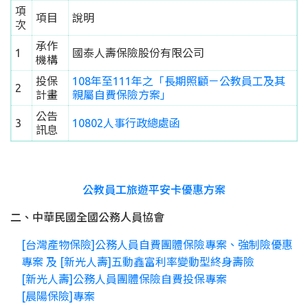
項
項目
說明
次
承作
1
國泰人壽保險股份有限公司
機構
投保
108年至111年之「長期照顧－公教員工及其
2
計畫
親屬自費保險方案」
公告
3
10802人事行政總處函
訊息
公教員工旅遊平安卡優惠方案
二、中華民國全國公務人員協會
[台灣產物保險]公務人員自費團體保險專案、強制險優惠
專案 及 [新光人壽]五動鑫富利率變動型終身壽險
[新光人壽]公務人員團體保險自費投保專案
[晨陽保險]專案