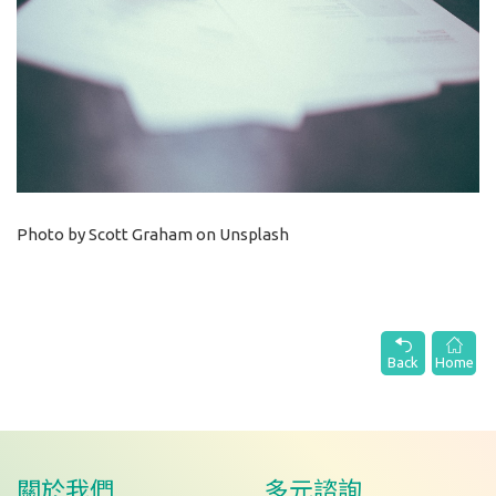
Photo by Scott Graham on Unsplash
Back
Home
關於我們
多元諮詢