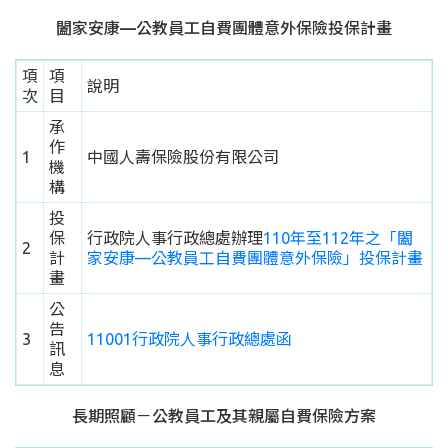
闔家安康—公教員工自費團體意外保險投保計畫
項
項
說明
次
目
承
作
1
中國人壽保險股份有限公司
機
構
投
保
行政院人事行政總處辦理
110年至112年之「闔
2
計
家安康—公教員工自費團體意外保險」投保計畫
畫
公
告
3
11001行政院人事行政總處函
訊
息
長期照顧－公教員工及其親屬自費保險方案