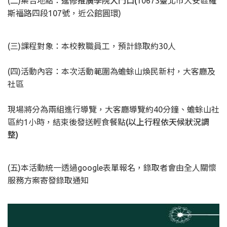
(二)集合地點：
進修推廣學院大門口(
10673臺北市大安區羅
斯福路四段107號，近公館圓環)
(三)課程對象：本校教職員工，預計錄取約30人
(四)活動內容：本次活動範圍為蟾蜍山煥民新村，大客廳及
社區
現場將分為兩組進行導覽，大客廳導覽約40分鐘、蟾蜍山社
區約1小時，結束後發送輕食餐點
(以上行程依天候狀況調
整)
(五)本活動統一透過google表單報名，錄取者會由全人關懷
服務方案寄發錄取通知