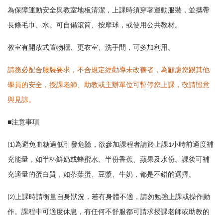
為保障運動安全與教室地板清潔，上課時須穿著運動服裝，並攜帶
長條毛巾、水。可自備滾筒、按摩球，或使用公共教材。
教室有開放式置物櫃、更衣室、洗手間，可多加利用。
請務必配合服裝要求，不合規定經勸導未改善者，為顧慮您跟其他
學員的安全，授課老師、助教或主辦單位可暫停您上課，敬請留意
與見諒。
■
注意事項
(1)
為避免血糖過低引發危險，欲參加課程者請於上課1小時前適度補
充能量，如半杯鮮奶或蜂蜜水、半份香蕉、蘋果及水份。課後可補
充適量的蛋白質，如茶葉蛋、豆漿、牛奶，都是不錯的選擇。
(2)
上課時請衡量自身狀況，若有身體不適，請勿勉強上課或操作動
作。課程中可適度休息，有任何不舒服都可請求授課老師或助教的