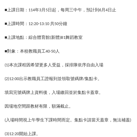
■
上課日期：114年3月5日起，每周三中午，預計到6月4日止
■
上課時間：12:20-13:10 共50分鐘
■
上課地點：綜合體育館(新體)B1舞蹈教室
■
對象：本校教職員工40-50人
(1)
本次課程因希望更多人受益，採排隊依序自由入場
(2)12:00
出示教職員工證報到並領取號碼牌/集點卡。
填寫完號碼牌上資料後，入場繳回並於集點卡蓋章。
因場地空間跟教材有限，額滿截止。
(
入場時間視上午學生下課時間而定。集點卡請當天蓋章，無法補蓋)
(3)12:20
開始上課。