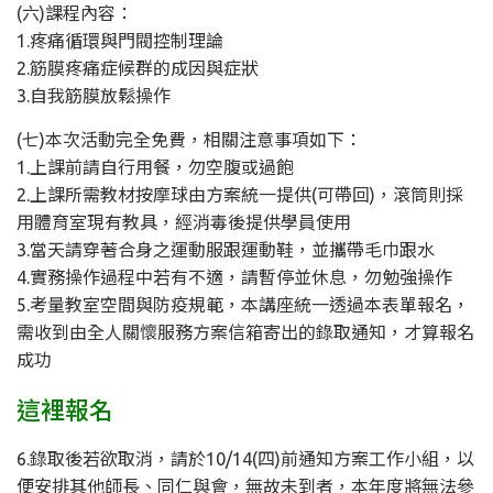
(六)課程內容：
1.疼痛循環與門閥控制理論
2.筋膜疼痛症候群的成因與症狀
3.自我筋膜放鬆操作
(七)本次活動完全免費，相關注意事項如下：
1.上課前請自行用餐，勿空腹或過飽
2.上課所需教材按摩球由方案統一提供(可帶回)，滾筒則採
用體育室現有教具，經消毒後提供學員使用
3.當天請穿著合身之運動服跟運動鞋，並攜帶毛巾跟水
4.實務操作過程中若有不適，請暫停並休息，勿勉強操作
5.考量教室空間與防疫規範，本講座統一透過本表單報名，
需收到由全人關懷服務方案信箱寄出的錄取通知，才算報名
成功
這裡報名
6.錄取後若欲取消，請於10/14(四)前通知方案工作小組，以
便安排其他師長、同仁與會，無故未到者，本年度將無法參