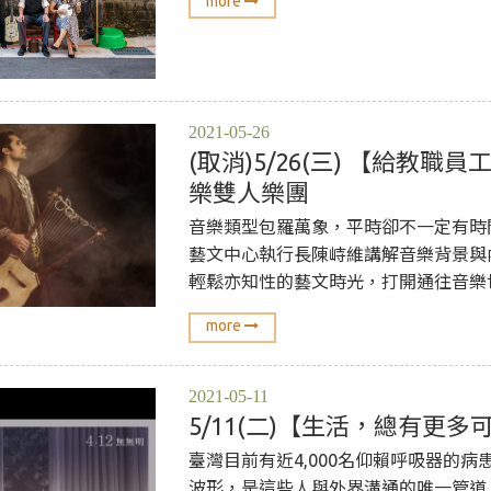
more
2021-05-26
(取消)5/26(三) 【給教
樂雙人樂團
音樂類型包羅萬象，平時卻不一定有時
藝文中心執行長陳峙維講解音樂背景與
輕鬆亦知性的藝文時光，打開通往音樂
more
2021-05-11
5/11(二)【生活，總有更
臺灣目前有近4,000名仰賴呼吸器的
波形，是這些人與外界溝通的唯一管道