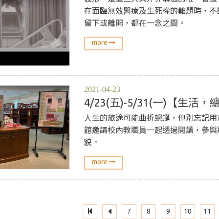
在面臨無效醫療及生死權的難題時，不
留下或離開，都在一念之間。
more
2021-04-23
4/23(五)-5/31(一)【
人生的旅途可能曲折蜿蜒，但別忘記用
館邀請校內教職員一起透過閱讀，參與
貌。
more
7
8
9
10
11