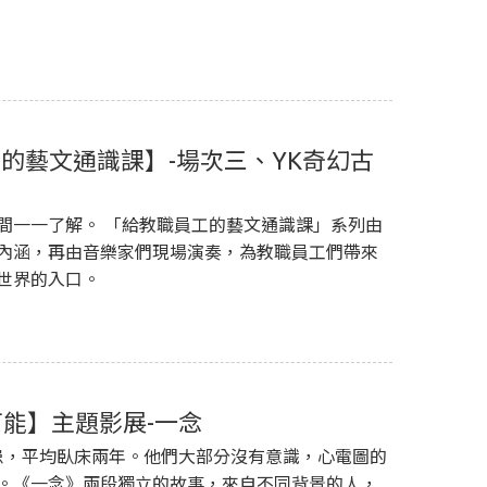
職員工的藝文通識課】-場次三、YK奇幻古
間一一了解。 「給教職員工的藝文通識課」系列由
內涵，再由音樂家們現場演奏，為教職員工們帶來
世界的入口。
多可能】主題影展-一念
病患，平均臥床兩年。他們大部分沒有意識，心電圖的
。《一念》兩段獨立的故事，來自不同背景的人，