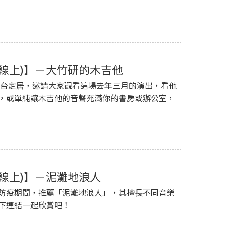
線上)】－大竹研的木吉他
起在台定居，邀請大家觀看這場去年三月的演出，看他
，或單純讓木吉他的音聲充滿你的書房或辦公室，
線上)】－泥灘地浪人
防疫期間，推薦「泥灘地浪人」，其擅長不同音樂
下連結一起欣賞吧！