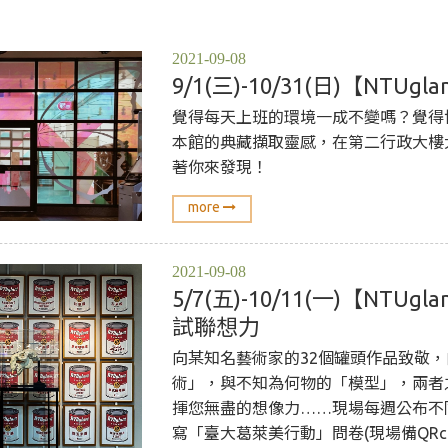
2021-09-08
9/1(三)-10/31(日)【N
覺得每天上班的環境一成不變嗎？覺得
本館的典藏擷取靈感，在第二行政大樓
著你來發現！
more
2021-09-08
5/7(五)-10/11(一)【
試聯想力
向某知名藝術家的32個罐頭作品致敬
術」，與不知為何物的「模型」，兩者
揮您無盡的想像力……現場每週公布不
寫「臺大葛萊美行動」問卷(現場備QRco