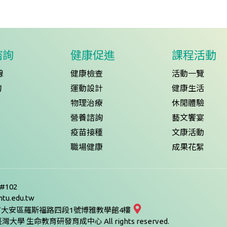
諮詢
健康促進
課程活動
線
健康檢查
活動一覽
詢
運動設計
健康生活
物理治療
休閒體驗
營養諮詢
藝文饗宴
疫苗接種
文康活動
職場健康
成果花絮
5#102
tu.edu.tw
9台北市大安區羅斯福路四段1號博雅教學館4樓
國立臺灣大學 生命教育研發育成中心 All rights reserved.