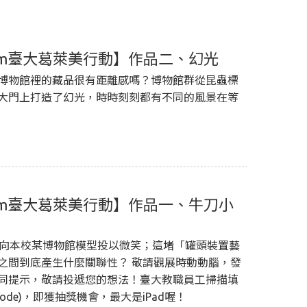
TUglam臺大葛萊美行動】作品二、幻光
博物館裡的藏品很有距離感嗎？博物館群從昆蟲標
大門上打造了幻光，時時刻刻都有不同的風景在等
NTUglam臺大葛萊美行動】作品一、牛刀小
，向本校某博物館模型投以微笑；這堵「罐頭裝置藝
之間到底產生什麼關聯性？ 敬請觀展時動動腦，發
同提示，敬請投遞您的想法！臺大教職員工掃描填
de)，即獲抽獎機會，最大是iPad喔！