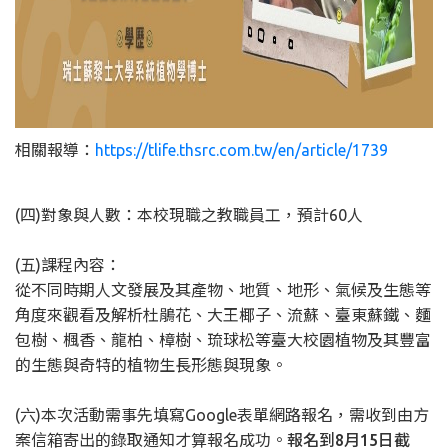
相關報導：
https://tlife.thsrc.com.tw/en/article/1739
(四)對象與人數：本校現職之教職員工，預計60人
(五)課程內容：
從不同時期人文發展及其產物、地質、地形、氣候及生態等
角度來觀看及解析杜鵑花、大王椰子、流蘇、臺東蘇鐵、麵
包樹、楓香、龍柏、樟樹、琉球松等臺大校園植物及其豐富
的生態與奇特的植物生長形態與現象。
(六)本次活動需事先填寫Google表單網路報名，需收到由方
案信箱寄出的錄取通知才算報名成功。
報名到8月15日截