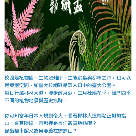
校園是植物園、生物避難所、生態跳島與都市之肺，
也可以
是療癒空間，如臺大校總區是眾人口中的臺大公園。
每日行經椰林大道，漫步醉月湖，三月杜鵑花季，
經歷四季
不同的植物地景與歷史痕跡。
你可知當年日本人規劃帝大，順著椰林大道端點正對拇指
山，
有其隱喻，且哪裡是最佳觀賞地點呢？
昆蟲標本館又為何要蓋在蟾蜍山？