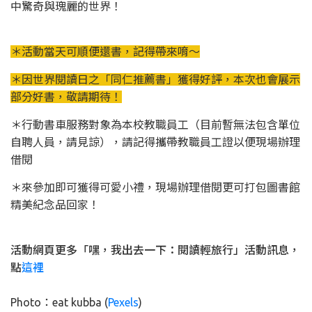
中驚奇與瑰麗的世界！
＊活動當天可順便還書，記得帶來唷～
＊因世界閱讀日之「同仁推薦書」獲得好評，本次也會展示
部分好書，敬請期待！
＊行動書車服務對象為本校教職員工（目前暫無法包含單位
自聘人員，請見諒），請記得攜帶教職員工證以便現場辦理
借閱
＊來參加即可獲得可愛小禮，現場辦理借閱更可打包圖書館
精美紀念品回家！
活動網頁更多「嘿，我出去一下：閱讀輕旅行」活動訊息，
點
這裡
Photo：eat kubba (
Pexels
)