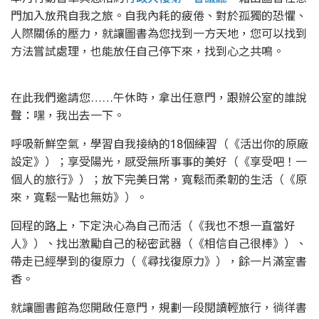
門加入放飛自我之旅。自我內耗的疲倦、對於孤獨的恐懼、
人際關係的壓力，就讓圖書為您找到一方天地，您可以找到
方法嘗試處理，也能放任自己停下來，找到心之共鳴。
在此我們邀請您……午休時，拿出任意門，跟辦公室的誰說
聲：嘿，我出去一下。
呼吸新鮮空氣，學習自我接納的18個練習（《活出你的原廠
設定》）；享受陽光，感受無所事事的美好（《享受吧！一
個人的旅行》）；放下完美日常，寬鬆而柔韌的生活（《原
來，寬鬆一點也無妨》）。
回程的路上，下定決心為自己而活（《我也不想一直當好
人》）、找出激勵自己的秘密武器（《相信自己很棒》）、
帶走已經學到的復原力（《尋找復原力》），餘一片滿室書
香。
就讓圖書館為您開啟任意門，規劃一段閱讀輕旅行，徜徉書