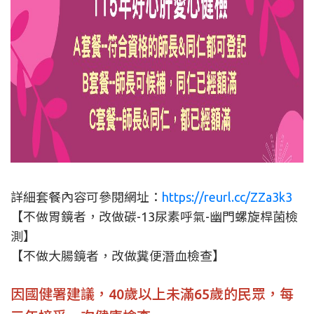
詳細套餐內容可參閱網址：
https://reurl.cc/ZZa3k3
【不做胃鏡者，改做碳-13尿素呼氣-幽門螺旋桿菌檢
測】
【不做大腸鏡者，改做糞便潛血檢查】
因國健署建議，40歲以上未滿65歲的民眾，每