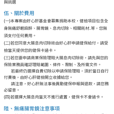
與挑選
伍、關於費用
(一)本專案由好心肝基金會募集捐助本校，健檢項目包含全
身無痛舒眠麻醉、腸胃鏡、息肉切除、相關耗材..等，您無
須支付任何費用。
(二)若您同意大腸息肉切除術由好心肝申請健保給付，請受
檢當天提供您的健保卡過卡。
(三)
若您要申請商業保險理賠大腸息肉切除術，請先與您的
保險業務員確認理賠範圍、條件、限制、及所需文件。
若最終仍選擇自費切除以申請保險理賠，須於當日自行
付費後，由好心肝健檢開立收據給您。
請注意，好心肝無法事後異動健保申報與退款，請您務
必留意。
(四)若選擇大腸息肉當天不進行處置，健保卡不會過卡。
陸、無痛腸胃鏡注意事項