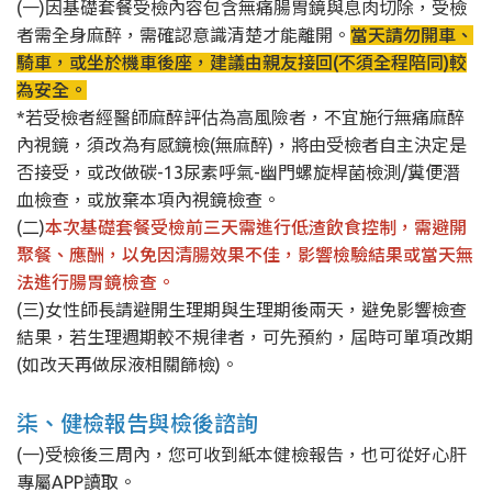
(一)因基礎套餐受檢內容包含無痛腸胃鏡與息肉切除，受檢
者需全身麻醉，需確認意識清楚才能離開。
當天請勿開車、
騎車，或坐於機車後座，建議由親友接回(不須全程陪同)較
為安全。
*若受檢者經醫師麻醉評估為高風險者，不宜施行無痛麻醉
內視鏡，須改為有感鏡檢(無麻醉)，將由受檢者自主決定是
否接受，或改做碳-13尿素呼氣-幽門螺旋桿菌檢測/糞便潛
血檢查，或放棄本項內視鏡檢查。
(二)
本次基礎套餐受檢前三天需進行低渣飲食控制，需避開
聚餐、應酬，以免因清腸效果不佳，影響檢驗結果或當天無
法進行腸胃鏡檢查。
(三)女性師長請避開生理期與生理期後兩天，避免影響檢查
結果，若生理週期較不規律者，可先預約，屆時可單項改期
(如改天再做尿液相關篩檢)。
柒、健檢報告與檢後諮詢
(一)受檢後三周內，您可收到紙本健檢報告，也可從好心肝
專屬APP讀取。