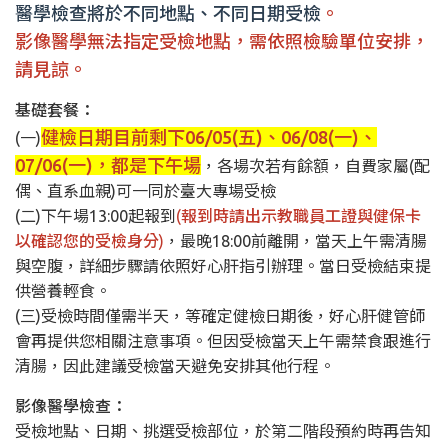
醫學檢查將於不同地點、不同日期受檢
。
影像醫學無法指定受檢地點，需依照檢驗單位安排，
請見諒。
基礎套餐：
健檢日期目前剩下06/05(五)、06/08(一)、
(一)
07/06(一)，都是下午場
，各場次若有餘額，自費家屬(配
偶、直系血親)可一同於臺大專場受檢
(二)下午場13:00起報到
(
報到時請出示教職員工證與健保卡
以確認您的受檢身分
)
，最晚18:00前離開，當天上午需清腸
與空腹，詳細步驟請依照好心肝指引辦理。當日受檢結束提
供營養輕食。
(三)受檢時間僅需半天，等確定健檢日期後，好心肝健管師
會再提供您相關注意事項。但因受檢當天上午需禁食跟進行
清腸，因此建議受檢當天避免安排其他行程。
影像醫學檢查：
受檢地點、日期、挑選受檢部位，於第二階段預約時再告知