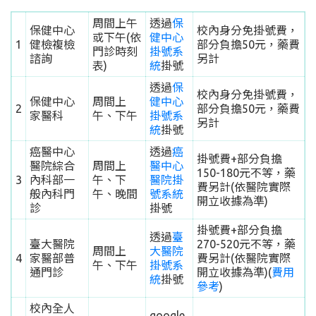
周間上午
透過
保
保健中心
校內身分免掛號費，
或下午(依
健中心
1
健檢複檢
部分負擔50元，藥費
門診時刻
掛號系
諮詢
另計
表)
統
掛號
透過
保
校內身分免掛號費，
保健中心
周間上
健中心
2
部分負擔50元，藥費
家醫科
午、下午
掛號系
另計
統
掛號
癌醫中心
透過
癌
掛號費+部分負擔
醫院綜合
周間上
醫中心
150-180元不等，藥
3
內科部一
午、下
醫院掛
費另計(依醫院實際
般內科門
午、晚間
號系統
開立收據為準)
診
掛號
掛號費+部分負擔
透過
臺
臺大醫院
270-520元不等，藥
周間上
大醫院
4
家醫部普
費另計(依醫院實際
午、下午
掛號系
通門診
開立收據為準)(
費用
統
掛號
參考
)
校內全人
google