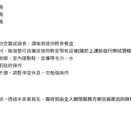
略
略
略
，勿空腹或過食，課後將提供輕食餐盒
教材，瑜珈墊可自備或借用教室現有設備
(需於上課前自行擦拭酒精
運動服、室內運動鞋，並攜帶毛巾、水
習肌貼的操作
有不適，請暫停並休息，勿勉強操作
，統一透過本表單報名，
需收到由全人關懷服務方案信箱寄出的錄