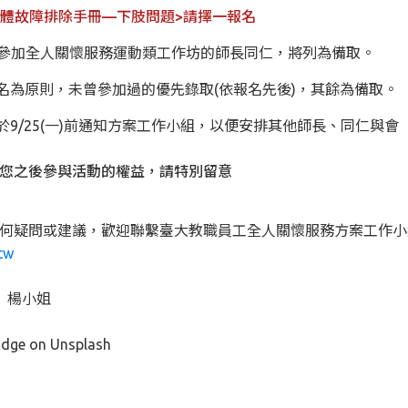
一)人體故障排除手冊—下肢問題>請擇一報名
12年曾參加全人關懷服務運動類工作坊的師長同仁，將列為備取。
一名為原則，未曾參加過的優先錄取(依報名先後)，其餘為備取。
於9/25(一)前通知方案工作小組，以便安排其他師長、同仁與會
您之後參與活動的權益，請特別留意
任何疑問或建議，歡迎聯繫臺大教職員工全人關懷服務方案工作小
tw
02 楊小姐
Edge on Unsplash