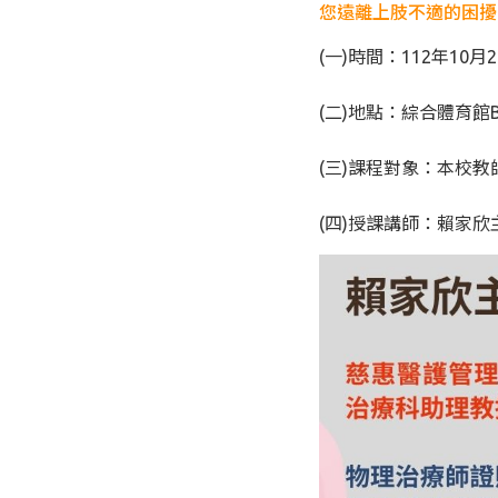
您遠離上肢不適的困擾
(一)時間：112年10月2日
(二)地點：綜合體育館
(三)課程對象：本校教
(四)授課講師：賴家欣