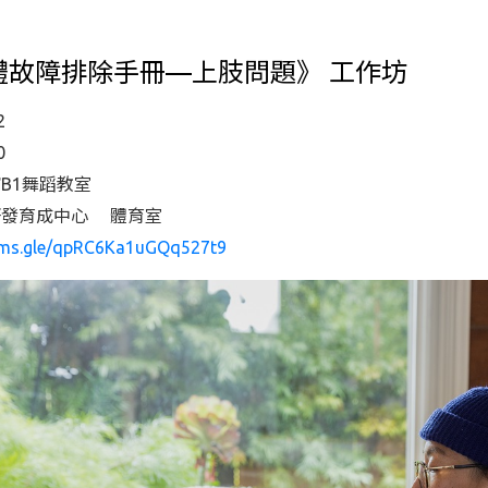
《人體故障排除手冊—上肢問題》 工作坊
2
0
B1舞蹈教室
研發育成中心 體育室
orms.gle/qpRC6Ka1uGQq527t9