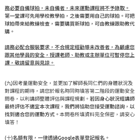
務必要自備球拍，未自備者，未來運動課程將不予錄取。
第一堂課可先用學校教學拍，之後需要用自己的球拍。可把
球拍帶來給教練檢查，需要購買新球拍，可由教練跟助教代
購。
請務必配合服裝要求，不合規定經勸導未改善者，為顧慮您
跟其他學員的安全，授課老師、助教或主辦單位可暫停您上
課，敬請留意與見諒。
(九)因考量運動安全，並更加了解師長同仁們的身體狀況及
對課程的期待，請您於報名時同時填答第二階段的運動安全
問卷，以利講師整體評估與課程規劃。
若因身心狀況經講師
最終評估不適宜本次課程，我們將協助您接受運動諮詢，以
找到適合您的運動方式。
本問卷所填資料完全保密，請安心
填答！
(十)
名額有限，一律透過Google表單登記報名。