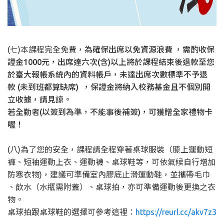
(七)本課程完全免費，
為確保出席以免
資源浪費
，需酌收保
證金1000元，出席達六次(含)以上將於課程結束後退款至您
於臺大報帳系統內的資料帳戶，未達出席次數標準不予退
款
(未到班都算缺席)
，保證金將納入校務基金且不個別開
立收據，請見諒。
若全勤者(以簽到為準，不能事後補簽)，可獲贈全家禮物卡
喔！
(八)為了您的安全，課程請全程穿著桌球服裝（膝上運動短
褲、短袖運動上衣、運動襪、桌球鞋等，可依氣候自行增加
防寒衣物)，建議可準備室內膠底止滑運動鞋，並攜帶毛巾
、飲水（水瓶需附蓋）、桌球拍，亦可準備運動後更換之衣
物。
桌球拍跟桌球鞋的選擇可參考這裡：
https://reurl.cc/akv7z3