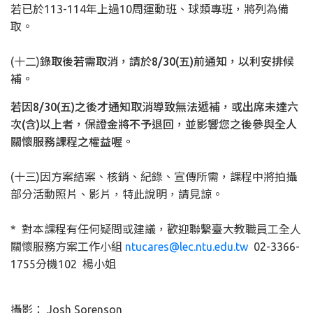
若已於113-114年上過10周運動班、球類專班，將列為備
取。
(十二)
錄取後若需取消，請於8/30(五)前通知，以利安排候
補。
若因8/30(五)之後才通知取消導致無法遞補，或出席未達六
次(含)以上者，保證金將不予退回，並影響您之後參與全人
關懷服務課程之權益喔。
(十三)因方案結案、核銷、紀錄、宣傳所需，課程中將拍攝
部分活動照片、影片，特此說明，請見諒。
* 對本課程有任何疑問或建議，歡迎聯繫臺大教職員工全人
關懷服務方案工作小組
ntucares@lec.ntu.edu.tw
02-3366-
1755分機102 楊小姐
攝影： Josh Sorenson