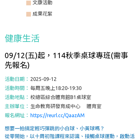
文康活動
成果花絮
健康生活
09/12(五)起，114秋季桌球專班(需事
先報名)
活動日期：
2025-09-12
活動時間：
每周五晚上18:20-19:30
活動地點：
校總區綜合體育館B1桌球室
主辦單位：
生命教育研發育成中心 體育室
報名網址：
https://reurl.cc/QaazAM
想要一拍搞定輕巧彈跳的小白球、小黃球嗎？
從零開始，以十周初階課程來認識、接觸桌球運動，啟動活