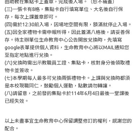
由助教在集點卡上蓋章，完成後入場。（恕不補蓋）
(三)一張卡有8格，集點卡自行填寫單位、大名後自行保
存，每次上課蓋章即可。
(四)需於12:30前入場，因場地空間有限，額滿就停止入場。
(五)因全家禮物卡需申報所得，因此蓋滿八格後，請妥善保
存。待主辦單位生命教育中心公告開放兌換時，先填寫
google表單提供個人資料，生命教育中心將以MAIL通知您
至指定地點進行兌換。
(六)兌換時需出示教職員工證、集點卡，核對身分後領取禮
物卡並簽收。
(七)本學期每人最多可兌換兩張禮物卡。上課與兌換時都須
是本校現職同仁，鼓勵個人運動，點數請勿轉讓。
(八)請留意，之前發的集點卡於114年6月4日最後一堂課後
已經失效。
以上未盡事宜生命教育中心保留調整修訂的權利，感謝您的
配合。