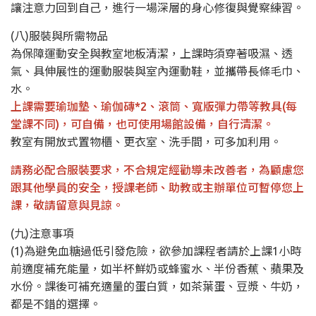
讓注意力回到自己，進行一場深層的身心修復與覺察練習。
(八)服裝與所需物品
為保障運動安全與教室地板清潔，上課時須穿著吸濕、透
氣、具伸展性的運動服裝與室內運動鞋，並攜帶長條毛巾、
水。
上課需要瑜珈墊、瑜伽磚*2、滾筒、寬版彈力帶等教具(每
堂課不同)，可自備，也可使用場館設備，自行清潔。
教室有開放式置物櫃、更衣室、洗手間，可多加利用。
請務必配合服裝要求，不合規定經勸導未改善者，為顧慮您
跟其他學員的安全，授課老師、助教或主辦單位可暫停您上
課，敬請留意與見諒。
(九)注意事項
(1)為避免血糖過低引發危險，欲參加課程者請於上課1小時
前適度補充能量，如半杯鮮奶或蜂蜜水、半份香蕉、蘋果及
水份。課後可補充適量的蛋白質，如茶葉蛋、豆漿、牛奶，
都是不錯的選擇。