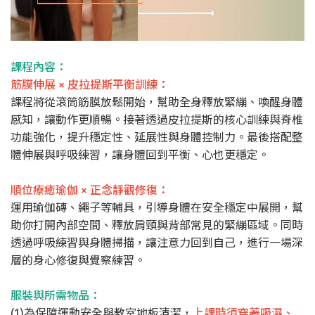
課程內容：
筋膜伸展 × 皮拉提斯平衡訓練：
課程將從滾筒筋膜放鬆開始，幫助全身釋放緊繃、喚醒身體
感知，讓動作更順暢。接著透過皮拉提斯的核心訓練與脊椎
功能強化，提升穩定性、延展性與身體控制力。最後搭配整
體伸展與呼吸練習，讓身體回到平衡、心也更穩定。
順位療癒瑜伽 × 正念靜觀修復：
運用瑜伽磚、繩子等輔具，引導身體在安全穩定中展開，幫
助你打開內部空間、釋放肩頸與背部常見的緊繃區域。同時
透過呼吸練習與身體掃描，讓注意力回到自己，進行一場深
層的身心修復與覺察練習。
服裝與所需物品：
(1)為保障運動安全與教室地板清潔，
上課時須穿著吸濕、