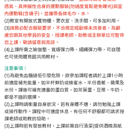
透氣、具伸展性合身的運動服裝(勿過度寬鬆避免曝光)與室
內運動鞋(含襪子)，並攜帶長條毛巾、水。
(2)教室有開放式置物櫃、更衣室、洗手間，可多加利用。
(3)
請務必配合服裝要求，不合規定經勸導未改善者，為顧
慮您跟其他學員的安全，授課老師、助教或主辦單位可暫停
您上課，敬請留意與見諒。
(4)上課所需之瑜伽墊、寬版彈力帶、細繩彈力帶，可自理
也可使用體育館共用教材。
注意事項：
(1)為避免血糖過低引發危險，欲參加課程者請於上課1小時
前適度補充能量，如半杯鮮奶或蜂蜜水、半份香蕉、蘋果及
水份。課後可補充適量的蛋白質，如茶葉蛋、豆漿、牛奶，
都是不錯的選擇。
(2)上課時請衡量自身狀況，若有身體不適，請勿勉強上課
或操作動作。課程中可適度休息，有任何不舒服都可請求授
課老師或助教的協助。
(3)上課時若有發放教材，上課前需自行清潔(提供酒精濕紙