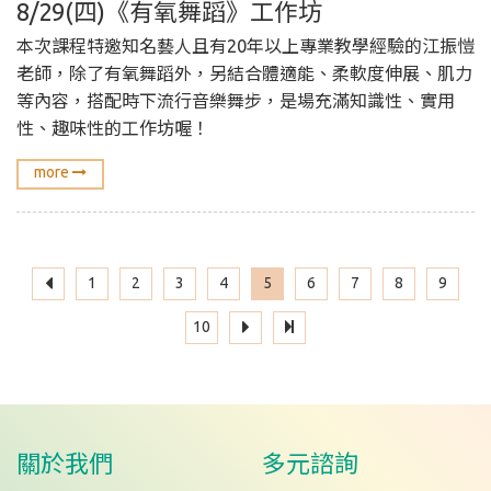
8/29(四)《有氧舞蹈》工作坊
本次課程特邀知名藝人且有20年以上專業教學經驗的江振愷
老師，除了有氧舞蹈外，另結合體適能、柔軟度伸展、肌力
等內容，搭配時下流行音樂舞步，是場充滿知識性、實用
性、趣味性的工作坊喔！
more
1
2
3
4
5
6
7
8
9
10
關於我們
多元諮詢