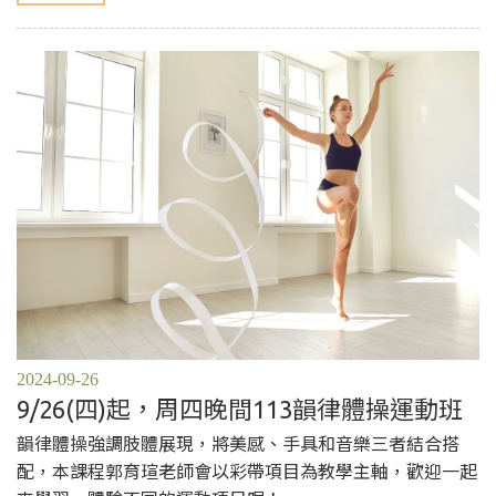
2024-09-26
9/26(四)起，周四晚間113韻律體操運動班
韻律體操強調肢體展現，將美感、手具和音樂三者結合搭
配，本課程郭育瑄老師會以彩帶項目為教學主軸，歡迎一起