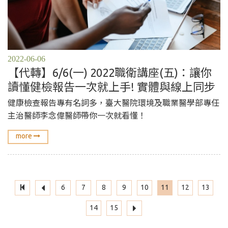
2022-06-06
【代轉】6/6(一) 2022職衛講座(五)：讓你
讀懂健檢報告一次就上手! 實體與線上同步
健康檢查報告專有名詞多，臺大醫院環境及職業醫學部專任
主治醫師李念偉醫師帶你一次就看懂！
more
6
7
8
9
10
11
12
13
14
15